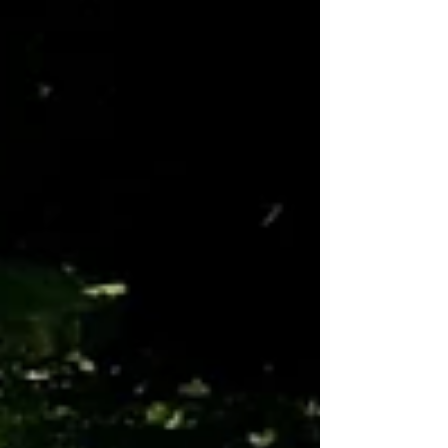
maîtrisé Centre énergétique principal :
Maṇipūra Introduction Ubhaya
Padānguṣṭhāsana est une posture
d’équilibre sur les ischions qui associe force
abdominale, traction des bras et extension
des jambes. Sa particularité réside dans la
pince yogique sur les gros orteils , qui crée
un véritable circuit énergétique fe