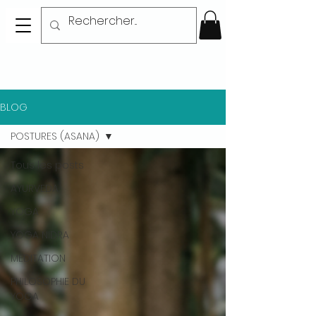
BLOG
POSTURES (ASANA)
Tous les posts
AYURVEDA
YOGA
YOGA NIDRA
MEDITATION
PHILOSOPHIE DU
YOGA