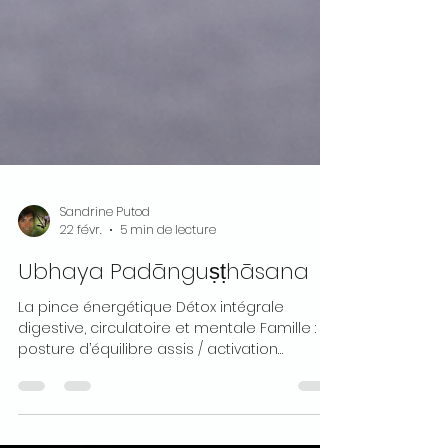
Sandrine Putod
22 févr.
5 min de lecture
Ubhaya Padānguṣṭhāsana
La pince énergétique Détox intégrale
digestive, circulatoire et mentale Famille :
posture d’équilibre assis / activation
abdominale Élément dominant : Feu + Air