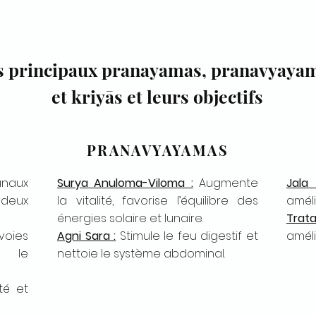
s principaux pranayamas, pranavyaya
et kriyās et leurs objectifs
PRANAVYAYAMAS
anaux
Surya Anuloma-Viloma :
Augmente
Jala
 deux
la vitalité, favorise l’équilibre des
améli
énergies solaire et lunaire.
Trat
oies
Agni Sara :
Stimule le feu digestif et
améli
e le
nettoie le système abdominal.
té et