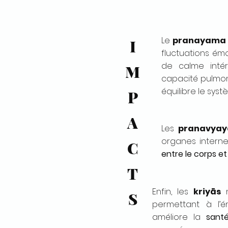
Le
pranayama
I
fluctuations émo
de calme intér
M
capacité pulmona
équilibre le sys
P
A
Les
pranavya
organes intern
C
entre le corps et
T
Enfin, les
kriyās
n
S
permettant à l’é
améliore la
sant