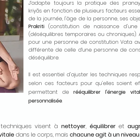
J’adapte toujours la pratique des pran
kriyās en fonction de plusieurs facteurs essen
de la journée, l'âge de la personne, ses obje
Prakriti
(constitution de naissance d'un
(
déséquilibres temporaires ou chroniques).
pour une personne de constitution Vata a
différente de celle d’une personne de cons
déséquilibre.
Il est essentiel d'ajuster les techniques resp
selon ces facteurs pour qu'elles soient e
permettant de
rééquilibrer l'énergie v
personnalisée
.
 techniques visent à
nettoyer
,
équilibrer
et
augm
vitale
dans le corps, mais
chacune agit à un niveau 