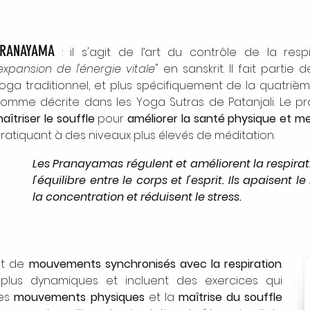
RANAYAMA
: il s'agit de l’art du contrôle de la respir
expansion de l'énergie vitale
" en sanskrit. Il fait partie
oga traditionnel, et plus spécifiquement de la quatri
omme décrite dans les Yoga Sutras de Patanjali. Le
aîtriser le souffle
pour
améliorer la santé physique et m
ratiquant à des niveaux plus élevés de méditation.
Les Pranayamas régulent et améliorent la respirati
l'équilibre entre le corps et l'esprit. Ils apaisent 
la concentration et réduisent le stress.
git de
mouvements synchronisés avec la respiration
.
plus dynamiques et incluent des exercices qui
des
mouvements physiques
et la
maîtrise du souffle