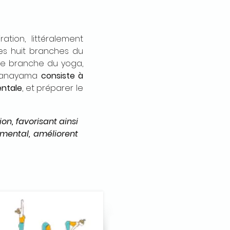
ation, littéralement
 des huit branches du
ème branche du yoga,
 pranayama
consiste à
entale
, et préparer le
on, favorisant ainsi
le mental, améliorent