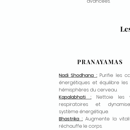
avancées.
Le
PRANAYAMAS
Nadi Shodhana :
Purifie les c
énergétiques et équilibre les
hémisphères du cerveau.
Kapalabhati :
Nettoie les v
respiratoires et dynamis
système énergétique.
Bhastrika :
Augmente la vitali
réchauffe le corps.