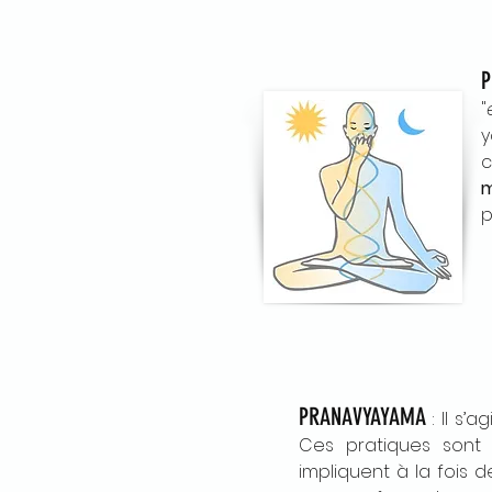
P
"
y
c
m
p
PRANAVYAYAMA
:
Il s’a
Ces pratiques sont 
impliquent à la fois 