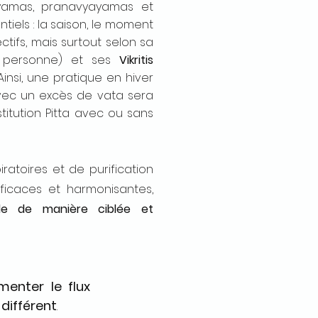
ayamas, pranavyayamas et
tiels : la saison, le moment
ctifs, mais surtout selon sa
e personne) et ses
Vikritis
Ainsi, une pratique en hiver
vec un excès de vata sera
titution Pitta avec ou sans
iratoires et de purification
fficaces et harmonisantes,
itale de manière ciblée et
enter le flux
différent
.