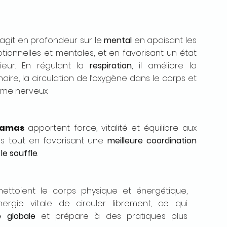
agit en profondeur sur le
mental
en apaisant les
tionnelles et mentales, et en favorisant un état
ieur.
En régulant la
respiration
, il améliore la
ire, la circulation de l’oxygène dans le corps et
tème nerveux.
yamas
apportent force, vitalité et équilibre aux
es tout en favorisant une
meilleure coordination
 le souffle
.
ettoient le corps physique et énergétique,
nergie vitale de circuler librement, ce qui
é globale
et prépare à des pratiques plus