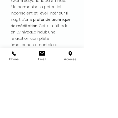
Swami Satyananada en Inde.
Elle harmonise le potentiel
inconscient et l’éveil intérieur. Il
s’agit d’une
profonde technique
de méditation
. Cette méthode
en 27 niveaux induit une
relaxation complète
émotionnelle, mentale et
physique, convient à tous.
Phone
Email
Adresse
EN SAVOIR PLUS SUR LE YOGA NIDRA
DESCRIPTION
Faites l'expérience d'une séance
CONTENU DU PACK
audio de Yoga Nidra
sans fond
musical
ce qui permet d'être
Ce pack comprend :
davantage en introspection
MODALITE D'ENVOI ET D'ACCES
🎧
Un audio MP3 du Niveau
27
de