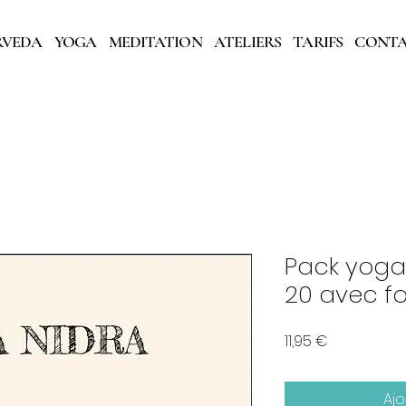
RVEDA
YOGA
MEDITATION
ATELIERS
TARIFS
CONT
Pack yoga 
20 avec f
Prix
11,95 €
Ajo