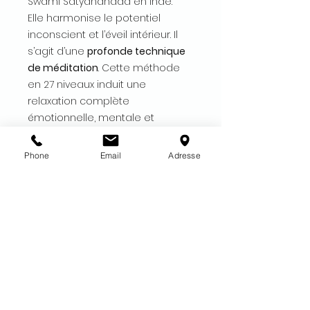
Swami Satyananada en Inde.
Elle harmonise le potentiel
inconscient et l’éveil intérieur. Il
s’agit d’une
profonde technique
de méditation
. Cette méthode
en 27 niveaux induit une
relaxation complète
émotionnelle, mentale et
physique, convient à tous.
Phone
Email
Adresse
EN SAVOIR PLUS SUR LE YOGA NIDRA
DESCRIPTION
Faites l'expérience d'une séance
CONTENU DU PACK
audio de Yoga Nidra
sans fond
musical
ce qui permet d'être
Ce pack comprend :
davantage en introspection
MODALITE D'ENVOI ET D'ACCES
🎧
Un audio MP3 du Niveau
16
de