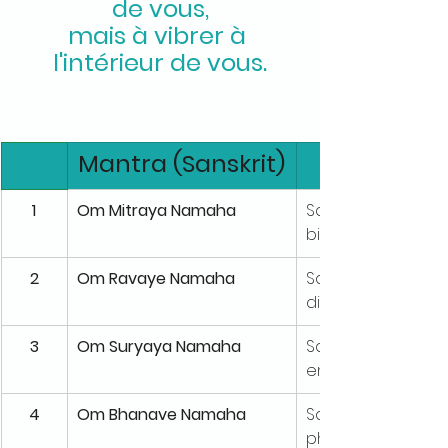
de vous,
mais à vibrer à 
l'intérieur de vous.
Mantra (Sanskrit)
1
Om Mitraya Namaha
Salutations à l'am
bienveillance pour
2
Om Ravaye Namaha
Salutations à celui
dissipe l'obscurité 
3
Om Suryaya Namaha
Salutations à l'a
en mouvement et i
4
Om Bhanave Namaha
Salutations à l'ill
physique et celle