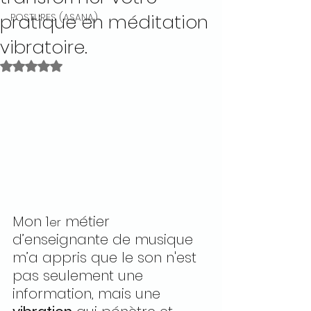
pratique en méditation
POSTURES (ASANA)
vibratoire.
Noté NaN étoiles sur 5.
Mon 1
 métier 
er
d’enseignante de musique 
m’a appris que le son n'est 
pas seulement une 
information, mais une 