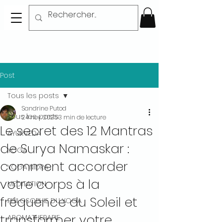
Post
Tous les posts
Sandrine Putod
Tous les posts
24 nov. 2025
3 min de lecture
Le secret des 12 Mantras
AYURVEDA
de Surya Namaskar :
YOGA
comment accorder
YOGA NIDRA
votre corps à la
MEDITATION
fréquence du Soleil et
PHILOSOPHIE DU YOGA
transformer votre
AROMATHERAPIE