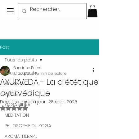
Post
Tous les posts
Sandrine Putod
Tous les posts
12 août 2024
5 min de lecture
AYURVEDA - La diététique
AYURVEDA
ayurvédique
YOGA
Dernière mise à jour :
28 sept. 2025
YOGA NIDRA
Noté NaN étoiles sur 5.
MEDITATION
PHILOSOPHIE DU YOGA
AROMATHERAPIE